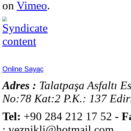
on
Vimeo
.
Online Sayaç
Adres :
Talatpaşa Asfaltı E
No:78 Kat:2 P.K.: 137 Edi
Tel:
+90 284 212 17 52
- F
: veznikli@hotmail.com