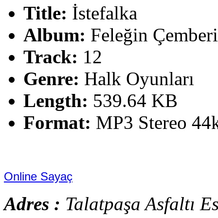
Title:
İstefalka
Album:
Feleğin Çember
Track:
12
Genre:
Halk Oyunları
Length:
539.64 KB
Format:
MP3 Stereo 44
Online Sayaç
Adres :
Talatpaşa Asfaltı E