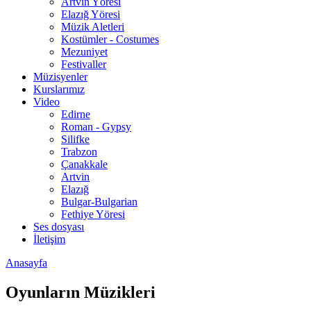
Artvin Yöresi
Elazığ Yöresi
Müzik Aletleri
Kostümler - Costumes
Mezuniyet
Festivaller
Müzisyenler
Kurslarımız
Video
Edirne
Roman - Gypsy
Silifke
Trabzon
Çanakkale
Artvin
Elazığ
Bulgar-Bulgarian
Fethiye Yöresi
Ses dosyası
İletişim
Anasayfa
Oyunların Müzikleri