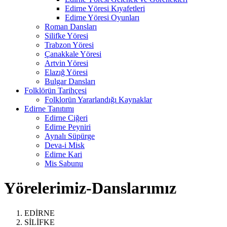
Edirne Yöresi Kıyafetleri
Edirne Yöresi Oyunları
Roman Dansları
Silifke Yöresi
Trabzon Yöresi
Çanakkale Yöresi
Artvin Yöresi
Elazığ Yöresi
Bulgar Dansları
Folklörün Tarihçesi
Folklorün Yararlandığı Kaynaklar
Edirne Tanıtımı
Edirne Ciğeri
Edirne Peyniri
Aynalı Süpürge
Deva-i Misk
Edirne Kari
Mis Sabunu
Yörelerimiz-Danslarımız
EDİRNE
SİLİFKE