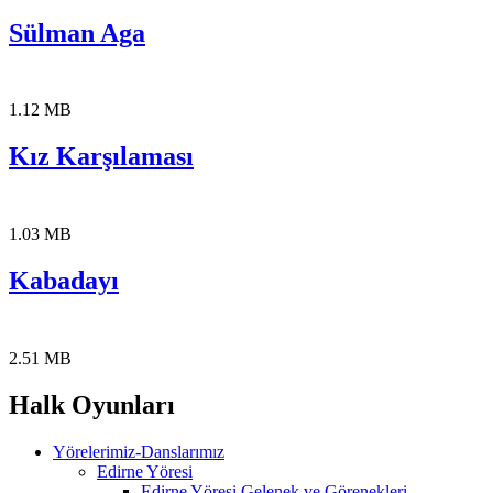
Sülman Aga
1.12 MB
Kız Karşılaması
1.03 MB
Kabadayı
2.51 MB
Halk Oyunları
Yörelerimiz-Danslarımız
Edirne Yöresi
Edirne Yöresi Gelenek ve Görenekleri