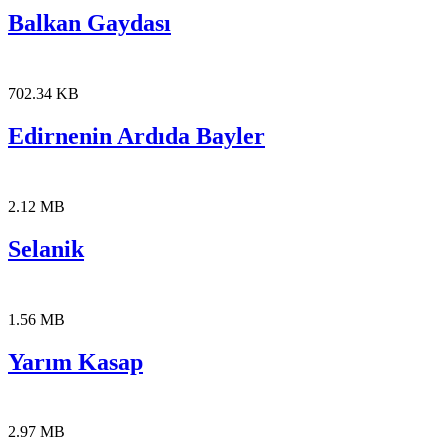
Balkan Gaydası
702.34 KB
Edirnenin Ardıda Bayler
2.12 MB
Selanik
1.56 MB
Yarım Kasap
2.97 MB