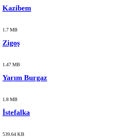
Kazibem
1.7 MB
Zigoş
1.47 MB
Yarım Burgaz
1.8 MB
İstefalka
539.64 KB