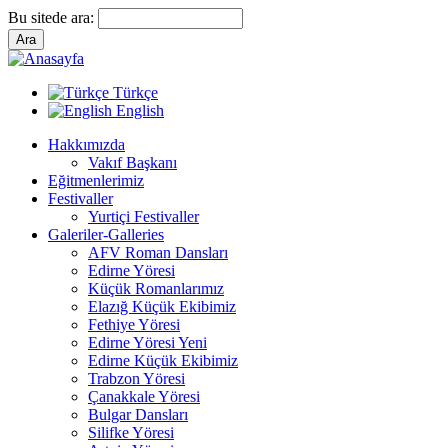
Bu sitede ara:
Türkçe
English
Hakkımızda
Vakıf Başkanı
Eğitmenlerimiz
Festivaller
Yurtiçi Festivaller
Galeriler-Galleries
AFV Roman Dansları
Edirne Yöresi
Küçük Romanlarımız
Elazığ Küçük Ekibimiz
Fethiye Yöresi
Edirne Yöresi Yeni
Edirne Küçük Ekibimiz
Trabzon Yöresi
Çanakkale Yöresi
Bulgar Dansları
Silifke Yöresi