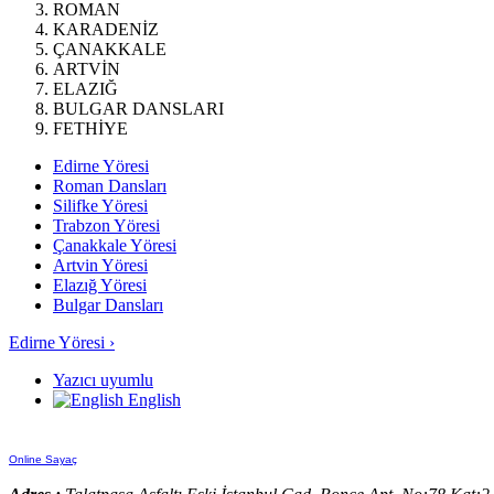
ROMAN
KARADENİZ
ÇANAKKALE
ARTVİN
ELAZIĞ
BULGAR DANSLARI
FETHİYE
Edirne Yöresi
Roman Dansları
Silifke Yöresi
Trabzon Yöresi
Çanakkale Yöresi
Artvin Yöresi
Elazığ Yöresi
Bulgar Dansları
Edirne Yöresi ›
Yazıcı uyumlu
English
Online Sayaç