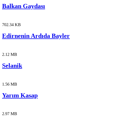
Balkan Gaydası
702.34 KB
Edirnenin Ardıda Bayler
2.12 MB
Selanik
1.56 MB
Yarım Kasap
2.97 MB