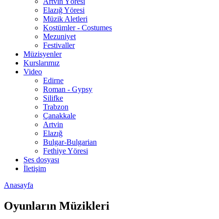
Artvin Yöresi
Elazığ Yöresi
Müzik Aletleri
Kostümler - Costumes
Mezuniyet
Festivaller
Müzisyenler
Kurslarımız
Video
Edirne
Roman - Gypsy
Silifke
Trabzon
Çanakkale
Artvin
Elazığ
Bulgar-Bulgarian
Fethiye Yöresi
Ses dosyası
İletişim
Anasayfa
Oyunların Müzikleri