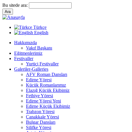
Bu sitede ara:
Türkçe
English
Hakkımızda
Vakıf Başkanı
Eğitmenlerimiz
Festivaller
Yurtiçi Festivaller
Galeriler-Galleries
AFV Roman Dansları
Edirne Yöresi
Küçük Romanlarımız
Elazığ Küçük Ekibimiz
Fethiye Yöresi
Edirne Yöresi Yeni
Edirne Küçük Ekibimiz
Trabzon Yöresi
Çanakkale Yöresi
Bulgar Dansları
Silifke Yöresi