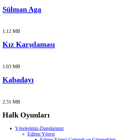
Sülman Aga
1.12 MB
Kız Karşılaması
1.03 MB
Kabadayı
2.51 MB
Halk Oyunları
Yörelerimiz-Danslarımız
Edirne Yöresi
Edirne Yöresi Gelenek ve Görenekleri