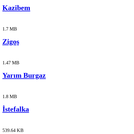
Kazibem
1.7 MB
Zigoş
1.47 MB
Yarım Burgaz
1.8 MB
İstefalka
539.64 KB