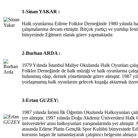
1-Sinan YAKAR :
Halk oyunlarına Edirne Folklor Derneğinde 1980 yılında ba
çalışmalarıma devam etmiştir. Birçok yurtiçi ve yurtdışı fest
bünyesinde Eğitmen olarak görev yapmaktadır.
2-Burhan ARDA :
1979 Yılında İstanbul Maliye Okulunda Halk Oyunları çalışma
Folklor Derneğinde de halk müziği ve halk oyunlarına çalışm
bulunmuş olup, dernek yönetiminde görev almıştır. 1987 yıl
yozlaşmamış halk oyunlarını gelecek kuşağa aktarmak üzere
3-Ertan GUZEY:
1987 yılında İnönü İlk Öğretim Okulunda Halkoyunları çalış
yer almıştır. 1997 yılında Doğu Akdeniz Üniversitesi Halk 
üniversiteler arası halkoyunları yarışmalarında yer almıştı
arasında Edirne Platin Gençlik Spor Kulübü bünyesinde Edir
kursunu başarı ile tamamlayarak çalıştırıcı belgesini alma