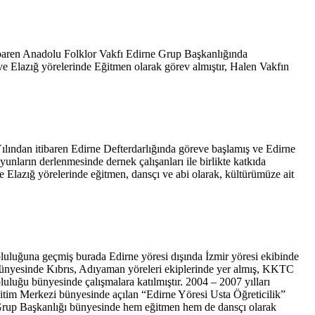
ibaren Anadolu Folklor Vakfı Edirne Grup Başkanlığında
e ve Elazığ yörelerinde Eğitmen olarak görev almıştır, Halen Vakfın
Yılından itibaren Edirne Defterdarlığında göreve başlamış ve Edirne
unların derlenmesinde dernek çalışanları ile birlikte katkıda
 Elazığ yörelerinde eğitmen, dansçı ve abi olarak, kültürümüze ait
luluğuna geçmiş burada Edirne yöresi dışında İzmir yöresi ekibinde
 bünyesinde Kıbrıs, Adıyaman yöreleri ekiplerinde yer almış, KKTC
uluğu bünyesinde çalışmalara katılmıştır. 2004 – 2007 yılları
itim Merkezi bünyesinde açılan “Edirne Yöresi Usta Öğreticilik”
e Grup Başkanlığı bünyesinde hem eğitmen hem de dansçı olarak