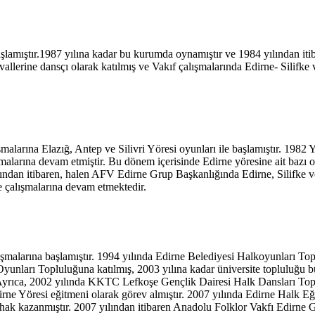
şlamıştır.1987 yılına kadar bu kurumda oynamıştır ve 1984 yılından it
ivallerine dansçı olarak katılmış ve Vakıf çalışmalarında Edirne- Silifk
larına Elazığ, Antep ve Silivri Yöresi oyunları ile başlamıştır. 1982 
alarına devam etmiştir. Bu dönem içerisinde Edirne yöresine ait bazı oy
ından itibaren, halen AFV Edirne Grup Başkanlığında Edirne, Silifke ve
 çalışmalarına devam etmektedir.
malarına başlamıştır. 1994 yılında Edirne Belediyesi Halkoyunları Top
Oyunları Topluluğuna katılmış, 2003 yılına kadar üniversite topluluğu
r. Ayrıca, 2002 yılında KKTC Lefkoşe Gençlik Dairesi Halk Dansları Topl
ne Yöresi eğitmeni olarak görev almıştır. 2007 yılında Edirne Halk Eğ
ya hak kazanmıştır. 2007 yılından itibaren Anadolu Folklor Vakfı Edirn