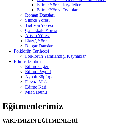
Edirne Yöresi Kıyafetleri
Edirne Yöresi Oyunları
Roman Dansları
Silifke Yöresi
Trabzon Yöresi
Çanakkale Yöresi
Artvin Yöresi
Elazığ Yöresi
Bulgar Dansları
Folklörün Tarihçesi
Folklorün Yararlandığı Kaynaklar
Edirne Tanıtımı
Edirne Ciğeri
Edirne Peyniri
Aynalı Süpürge
Deva-i Misk
Edirne Kari
Mis Sabunu
Eğitmenlerimiz
VAKFIMIZIN EĞİTMENLERİ